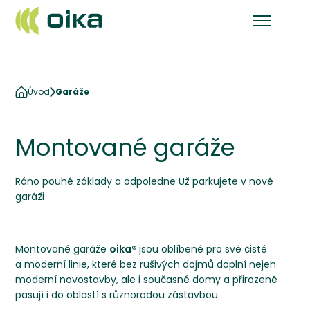
Úvod
Garáže
Montované garáže
Ráno pouhé základy a odpoledne Už parkujete v nové
garáži
Montované garáže
oika®
jsou oblíbené pro své čisté
a moderní linie, které bez rušivých dojmů doplní nejen
moderní novostavby, ale i současné domy a přirozeně
pasují i do oblastí s různorodou zástavbou.