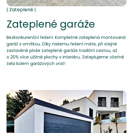
Zateplené garáže
Bezkonkurenční řešení. Kompletně zateplená montovaná
garáž s omítkou. Díky našemu řešení máte, při stejné
zastavěné ploše zateplené garáže tradiční cestou, až
o 20% více užitné plochy v interiéru. Zateplujeme včetně
čela kolem garážových vrat!