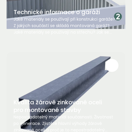
Technické informace o garáži
Jaké materiály se používají při konstrukci garáže?
Z jakých součástí se skládá montovaná garáž?
Jaké materiály se používají na střechu? Jak se
instalují dveře, okna a světlíky v garáži a proč je
důležité správně je ukotvit?
Kvalita žárově zinkované oceli
pro montované stavby
Nepostradatelný materiál současnosti. Životnost
po generace. Zjistěte hlavní výhody žárově
zinkované oceli a proč je to nepostradatelný