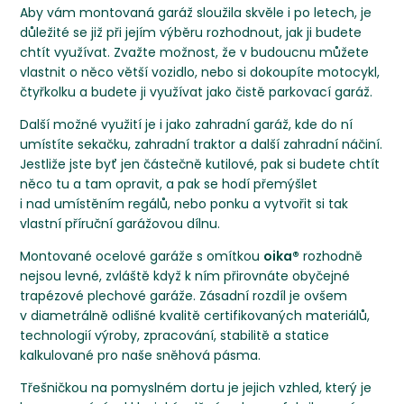
Aby vám montovaná garáž sloužila skvěle i po letech, je
důležité se již při jejím výběru rozhodnout, jak ji budete
chtít využívat. Zvažte možnost, že v budoucnu můžete
vlastnit o něco větší vozidlo, nebo si dokoupíte motocykl,
čtyřkolku a budete ji využívat jako čistě parkovací garáž.
Další možné využití je i jako zahradní garáž, kde do ní
umístíte sekačku, zahradní traktor a další zahradní náčiní.
Jestliže jste byť jen částečně kutilové, pak si budete chtít
něco tu a tam opravit, a pak se hodí přemýšlet
i nad umístěním regálů, nebo ponku a vytvořit si tak
vlastní příruční garážovou dílnu.
Montované ocelové garáže s omítkou
oika®
rozhodně
nejsou levné, zvláště když k ním přirovnáte obyčejné
trapézové plechové garáže. Zásadní rozdíl je ovšem
v diametrálně odlišné kvalitě certifikovaných materiálů,
technologií výroby, zpracování, stabilitě a statice
kalkulované pro naše sněhová pásma.
Třešničkou na pomyslném dortu je jejich vzhled, který je