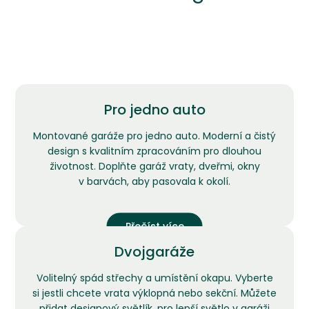
Pro jedno auto
Montované garáže pro jedno auto. Moderní a čistý
design s kvalitním zpracováním pro dlouhou
životnost. Doplňte garáž vraty, dveřmi, okny
v barvách, aby pasovala k okolí.
Přečíst více
Dvojgaráže
Volitelný spád střechy a umístění okapu. Vyberte
si jestli chcete vrata výklopná nebo sekční. Můžete
přidat designový světlík, pro lepší světlo v garáži