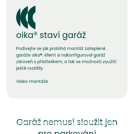
oika® staví garáž
Podívejte se jak probíhá montáž zateplené
garáže oika®. Klient si nakonfiguroval garáž
zároveň s přístřeškem, a tak se možnosti využítí
ještě rozšířily.
Video montáže
S dílnou
S pultovou střechou
Proč nevyužít dvougaráž s dílnou? Můžete
Garáž nemusí sloužit jen
Doplňte garáž dveřmi, okny a k tomu si vyberte
navrhnout rozměry tak, že si snadno vytvoříte
barvy, aby garáž pasovala k okolí. Moderní a čistý
prostor pro malou dílnu. Prostor můžete rozdělit
pro parkování