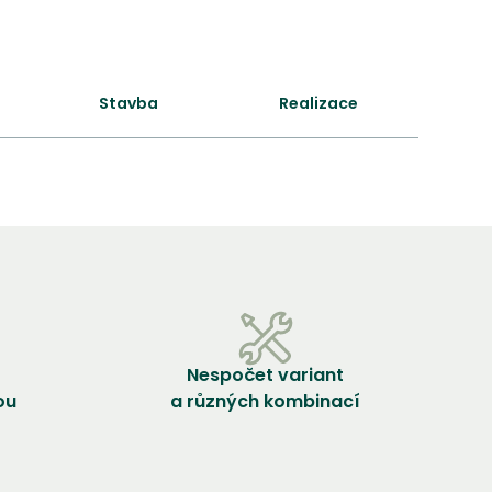
Stavba
Realizace
Nespočet variant
ou
a různých kombinací