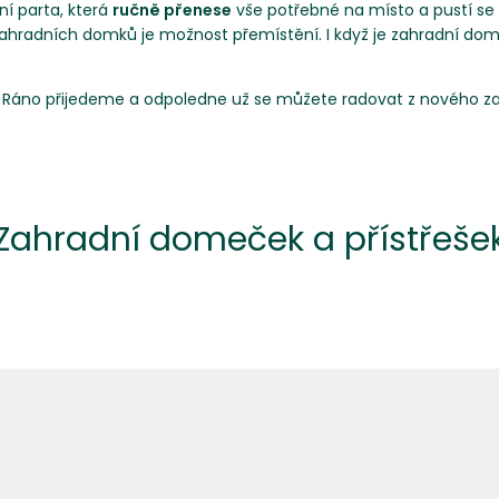
í parta, která
ručně přenese
vše potřebné na místo a pustí se 
adních domků je možnost přemístění. I když je zahradní domeče
n. Ráno přijedeme a odpoledne už se můžete radovat z nového 
Zahradní domeček a přístřeše