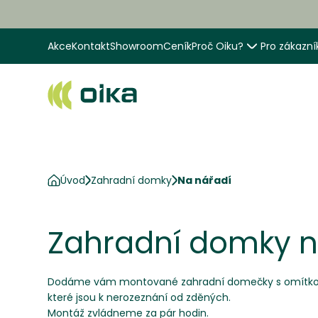
Akce
Kontakt
Showroom
Ceník
Proč Oiku?
Pro zákazní
Úvod
Zahradní domky
Na nářadí
Zahradní domky n
Dodáme vám montované zahradní domečky s omítko
které jsou k nerozeznání od zděných.
Montáž zvládneme za pár hodin.