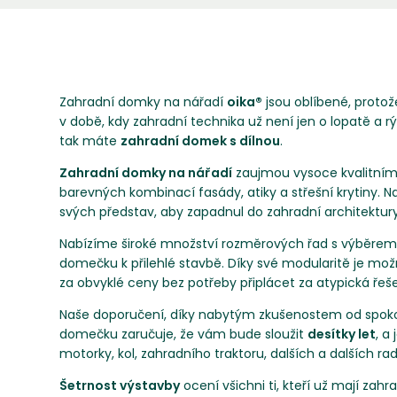
Zahradní domky na nářadí
oika®
jsou oblíbené, proto
v době, kdy zahradní technika už není jen o lopatě a r
tak máte
zahradní domek s dílnou
.
Zahradní domky na nářadí
zaujmou vysoce kvalitním 
barevných kombinací fasády, atiky a střešní krytiny. 
svých představ, aby zapadnul do zahradní architektu
Nabízíme široké množství rozměrových řad s výběrem s
domečku k přilehlé stavbě. Díky své modularitě je mo
za obvyklé ceny bez potřeby připlácet za atypická řeš
Naše doporučení, díky nabytým zkušenostem od spokojen
domečku zaručuje, že vám bude sloužit
desítky let
, a
motorky, kol, zahradního traktoru, dalších a dalších r
Šetrnost výstavby
ocení všichni ti, kteří už mají zah