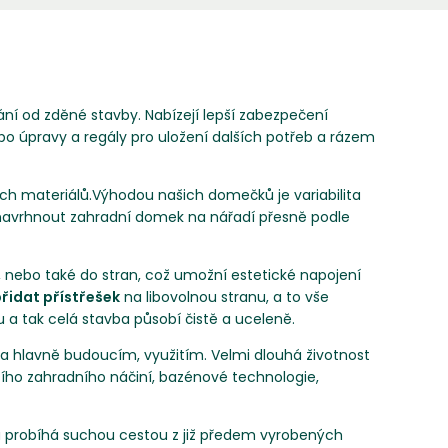
ní od zděné stavby. Nabízejí lepší zabezpečení
ebo úpravy a regály pro uložení dalších potřeb a rázem
ch materiálů.Výhodou našich domečků je variabilita
 navrhnout zahradní domek na nářadí přesně podle
, nebo také do stran, což umožní estetické napojení
řidat přístřešek
na libovolnou stranu, a to vše
 a tak celá stavba působí čistě a uceleně.
 a hlavně budoucím, využitím. Velmi dlouhá životnost
šího zahradního náčiní, bazénové technologie,
a probíhá suchou cestou z již předem vyrobených