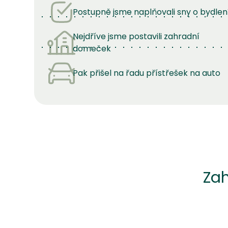
Postupně jsme naplňovali sny o bydlen
Nejdříve jsme postavili zahradní
domeček
Pak přišel na řadu přístřešek na auto
Za