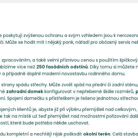
že poskytují zvýšenou ochranu a svým vzhledem jsou k nerozezná
ýči. Může se hodit mít i nějaký ponk, nářadí pro občasný servis n
zpracováním, a také velmi příznivou cenou s použitím špičkový
Nabízíme více než
250 fasádních
odstínů
. Díky tomu si můžete
ry a případně doplnil moderní novostavbu rodinného domu.
trany spádu střechy. Může zvolit spád na přední či zadní stěnu
žné
zahradní domek
konfigurovat v nepřeberné škále rozměrů,
p
ení. Spojení domečku s přístřeškem je řešeno jednotnou střechou
ých klientů je, abyste již při výběru přemýšleli nad celkovým,
 je tak na místě už teď přemýšlet nad možnostmi pořizování dal
adostí, které bude potřeba někde uschovat.
radu kompletní a nechtějí nijak poškodit
okolní terén
. Celá stavb