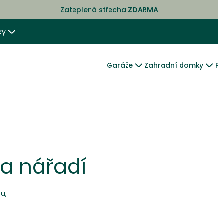
Zateplená střecha
ZDARMA
ky
Garáže
Zahradní domky
a nářadí
u,