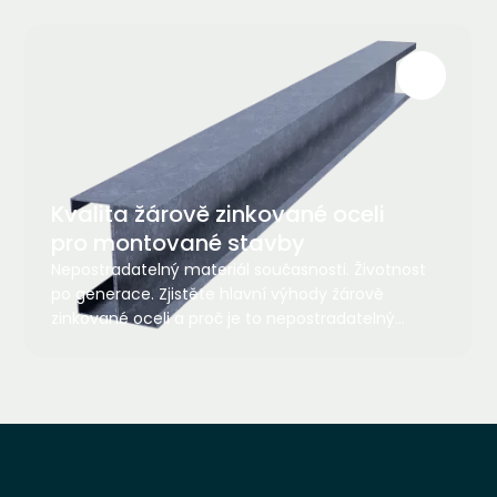
Kvalita žárově zinkované oceli
pro montované stavby
Nepostradatelný materiál současnosti. Životnost
po generace. Zjistěte hlavní výhody žárově
zinkované oceli a proč je to nepostradatelný
materiál ve stavebnictví a nejen v něm.