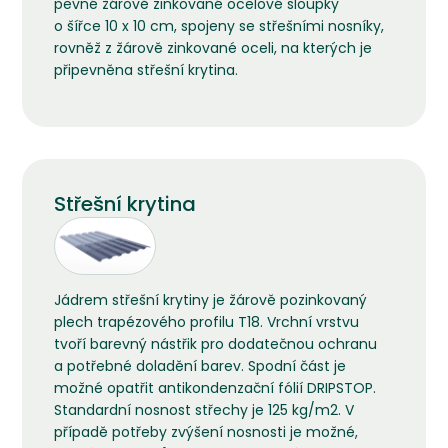
pevné žárově zinkované ocelové sloupky
o šířce 10 x 10 cm, spojeny se střešními nosníky,
rovněž z žárově zinkované oceli, na kterých je
připevněna střešní krytina.
Střešní krytina
Jádrem střešní krytiny je žárově pozinkovaný
plech trapézového profilu T18. Vrchní vrstvu
tvoří barevný nástřik pro dodatečnou ochranu
a potřebné doladění barev. Spodní část je
možné opatřit antikondenzační fólií DRIPSTOP.
Standardní nosnost střechy je 125 kg/m2. V
případě potřeby zvýšení nosnosti je možné,