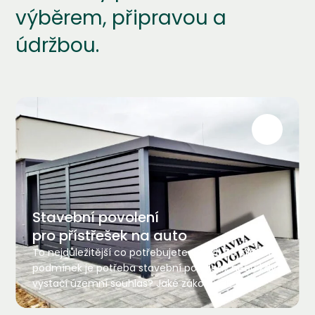
výběrem, připravou a
údržbou.
Stavební povolení
pro přístřešek na auto
To nejdůležitější co potřebujete vědět. Za jakých
podmínek je potřeba stavební povolení, nebo kdy
vystačí územní souhlas? Jaké zákony ČR tyto
stavby řeší?