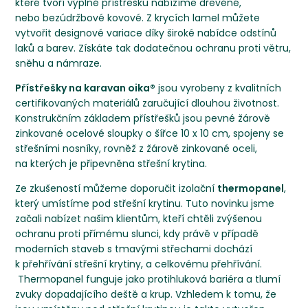
které tvoří výplně přístřešku nabízíme dřevěné,
nebo bezúdržbové kovové. Z krycích lamel můžete
vytvořit designové variace díky široké nabídce odstínů
laků a barev. Získáte tak dodatečnou ochranu proti větru,
sněhu a námraze.
Přístřešky na karavan oika®
jsou vyrobeny z kvalitních
certifikovaných materiálů zaručující dlouhou životnost.
Konstrukčním základem přístřešků jsou pevné žárově
zinkované ocelové sloupky o šířce 10 x 10 cm, spojeny se
střešními nosníky, rovněž z žárově zinkované oceli,
na kterých je připevněna střešní krytina.
Ze zkušeností můžeme doporučit izolační
thermopanel
,
který umístíme pod střešní krytinu. Tuto novinku jsme
začali nabízet našim klientům, kteří chtěli zvýšenou
ochranu proti přímému slunci, kdy právě v případě
moderních staveb s tmavými střechami dochází
k přehřívání střešní krytiny, a celkovému přehřívání.
Thermopanel funguje jako protihluková bariéra a tlumí
zvuky dopadajícího deště a krup. Vzhledem k tomu, že