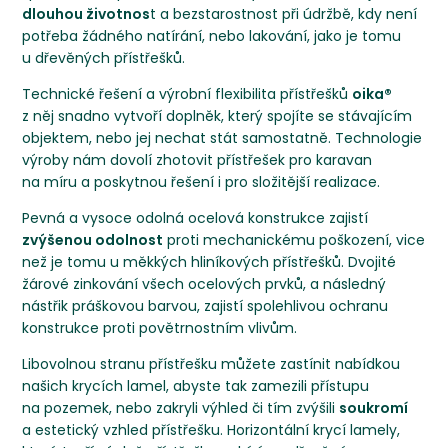
dlouhou životnos
t a bezstarostnost při údržbě, kdy není
potřeba žádného natírání, nebo lakování, jako je tomu
u dřevěných přístřešků.
Technické řešení a výrobní flexibilita přístřešků
oika®
z něj snadno vytvoří doplněk, který spojíte se stávajícím
objektem, nebo jej nechat stát samostatně. Technologie
výroby nám dovolí zhotovit přístřešek pro karavan
na míru a poskytnou řešení i pro složitější realizace.
Pevná a vysoce odolná ocelová konstrukce zajistí
zvýšenou odolnost
proti mechanickému poškození, vice
než je tomu u měkkých hliníkových přístřešků. Dvojité
žárové zinkování všech ocelových prvků, a následný
nástřik práškovou barvou, zajistí spolehlivou ochranu
konstrukce proti povětrnostním vlivům.
Libovolnou stranu přístřešku můžete zastínit nabídkou
našich krycích lamel, abyste tak zamezili přístupu
na pozemek, nebo zakryli výhled či tím zvýšili
soukromí
a estetický vzhled přístřešku. Horizontální krycí lamely,