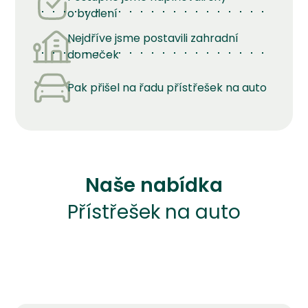
o bydlení
Nejdříve jsme postavili zahradní
domeček
Pak přišel na řadu přístřešek na auto
Naše nabídka
Přístřešek na auto