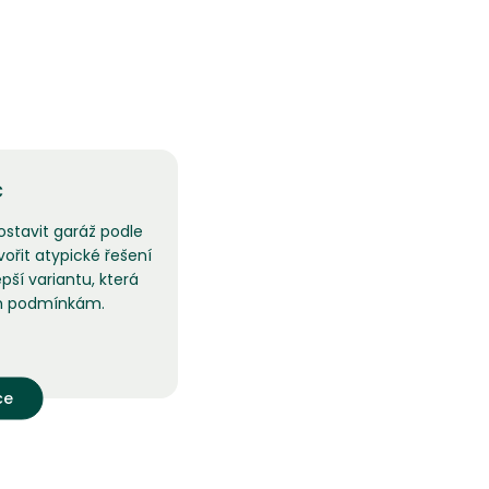
č
ostavit garáž podle
řit atypické řešení
pší variantu, která
m podmínkám.
ce