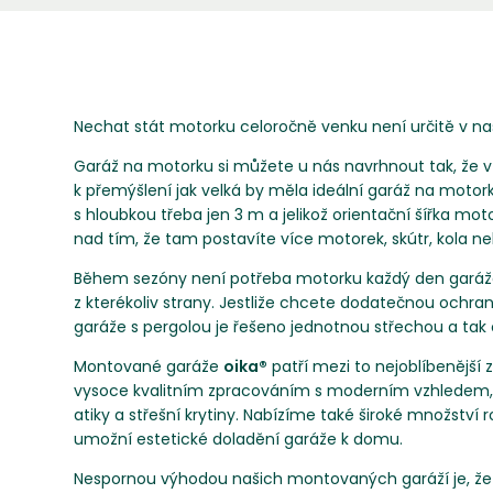
Nechat stát motorku celoročně venku není určitě v naš
Garáž na motorku si můžete u nás navrhnout tak, že v
k přemýšlení jak velká by měla ideální garáž na moto
s hloubkou třeba jen 3 m a jelikož orientační šířka m
nad tím, že tam postavíte více motorek, skútr, kola ne
Během sezóny není potřeba motorku každý den garážova
z kterékoliv strany. Jestliže chcete dodatečnou ochra
garáže s pergolou je řešeno jednotnou střechou a tak 
Montované garáže
oika®
patří mezi to nejoblíbenější
vysoce kvalitním zpracováním s moderním vzhledem, al
atiky a střešní krytiny. Nabízíme také široké množství
umožní estetické doladění garáže k domu.
Nespornou výhodou našich montovaných garáží je, že js