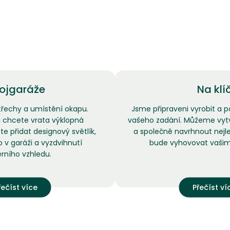
ojgaráže
Na klí
střechy a umístění okapu.
Jsme připraveni vyrobit a p
li chcete vrata výklopná
vašeho zadání. Můžeme vytvo
e přidat designový světlík,
a společně navrhnout nejle
lo v garáži a vyzdvihnutí
bude vyhovovat vaši
ního vzhledu.
řečíst více
Přečíst ví