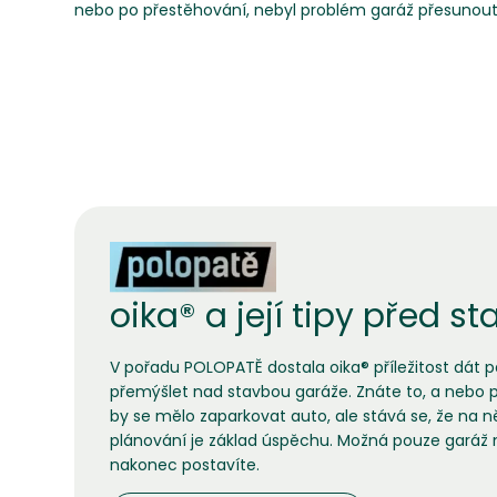
nebo po přestěhování, nebyl problém garáž přesunout
oika® a její tipy před 
V pořadu POLOPATĚ dostala oika® příležitost dát pá
přemýšlet nad stavbou garáže. Znáte to, a nebo 
by se mělo zaparkovat auto, ale stává se, že na 
plánování je základ úspěchu. Možná pouze garáž 
nakonec postavíte.