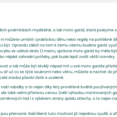
ich podmínkách myslitelné, a tak moto garáž, která poskytne oc
 ní můžete umístit i praktickou dílnu nebo regály na potřebné 
rku být. Opravdu záleží na tom k čemu všemu budete garáž využ
otocyklu se udává okolo 1,1 metru, správná moto garáž by měla bý
bo nějaké zahradní potřeby, pak bude lepší zvolit větší rozměry.
t a tak může být skvělý nápad mít u své moto garáže přístřeše
nu ať už co se týče soukromí nebo větru, můžete si nechat do př
celá stavba působí čistě a uceleně.
 z naší nabídky a to nejen díky léty prověřené kvalitě používan
e také velmi příznivou cenou. Další výhodou montovaných garáž
 rozměrových řad i s výběrem strany spádu střechy, a to nejen na 
ou přenosné. Naši klienti tuto možnost již nejednou využili, a 