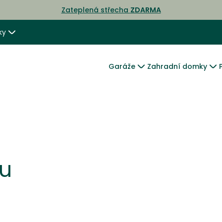
Zateplená střecha
ZDARMA
ky
Garáže
Zahradní domky
ku