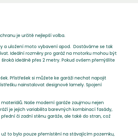
hranu je určitě nejlepší volba.
díly a uložení moto vybavení apod. Dostáváme se tak
ívat. Ideální rozměry pro garáž na motorku mohou být
t široká ideálně přes 2 metry. Pokud ovšem přemýšlíte
k. Přístřešek si můžete ke garáži nechat napojit
ístřešku nainstalovat designové lamely. Spojení
ých materiálů. Naše moderní garáže zaujmou nejen
í je jejich variabilita barevných kombinací fasády,
přední či zadní stěnu garáže, ale také do stran, což
ať už to bylo pouze přemístění na stávajícím pozemku,