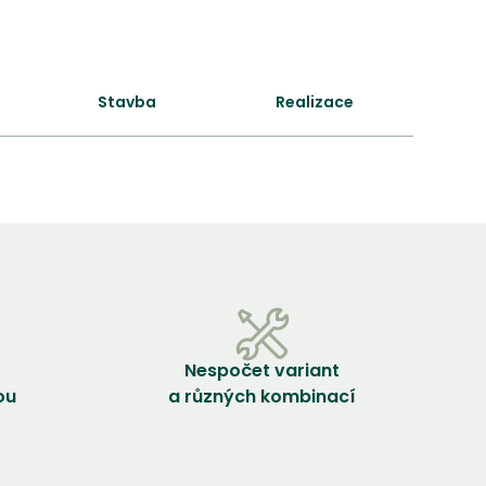
Stavba
Realizace
Nespočet variant
ou
a různých kombinací