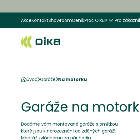
Akce
Kontakt
Showroom
Ceník
Proč Oiku?
Pro zákazní
Úvod
Garáže
Na motorku
Garáže na motor
Dodáme vám montované garáže s omítkou
které jsou k nerozeznání od zděných garáží.
Montáž zvládneme za pár hodin.