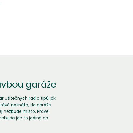
.
stavbou garáže
r užitečných rad a tipů jak
právě neznáte, do garáže
něj nezbude místo. Právě
nebude jen to jediné co