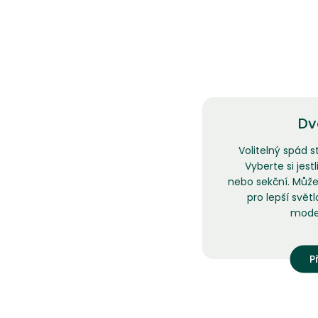
Dv
Volitelný spád 
Vyberte si jest
nebo sekční. Můžet
pro lepší svět
moder
P