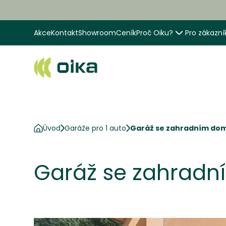
Akce
Kontakt
Showroom
Ceník
Proč Oiku?
Pro zákazní
Úvod
Garáže pro 1 auto
Garáž se zahradním dom
Garáž se zahrad