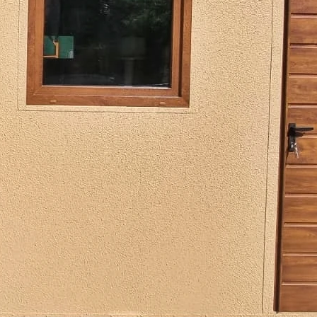
 Farben
včetně čelní stěny kolem vrat a stropu
 mm
tic