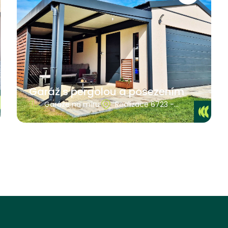
Garáž s pergolou a posezením
Garáže na míru
Realizace 6723 -
Ústecký kraj