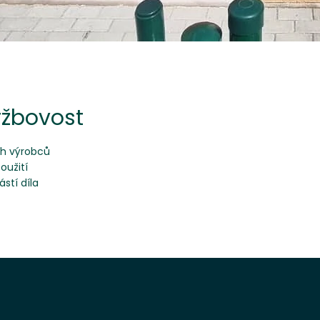
ržbovost
ch výrobců
oužití
stí díla