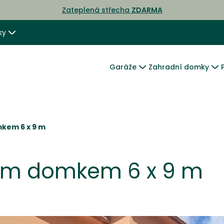
Zateplená střecha
ZDARMA
ky
Garáže
Zahradní domky
kem 6 x 9 m
ním domkem 6 x 9 m