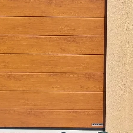
Rozměr – 6 x 9 m
švýcarská omítka KABE
kompletně zateplené
sekční vrata 2500 x 2125
el. pohon HÖRMANN ProMa
2x dveře
3x okno
okapový systém