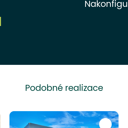
Nakonfigur
H
Podobné realizace