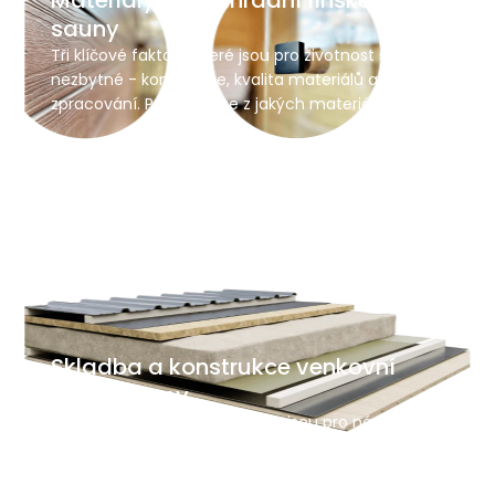
Materiály pro zahradní finské
sauny
Tři klíčové faktory, které jsou pro životnost sauny
nezbytné - konstrukce, kvalita materiálů a jejich
zpracování. Podívejte se z jakých materiálů jsou
naše sauny vyrobeny.
Skladba a konstrukce venkovní
finské sauny
Životnost a bezpečnost sauny jsou pro nás
prioritou. Podívejte se jak je navržena skladba
jednotlivých řezů stavby - stropu, stěn a podlahy.