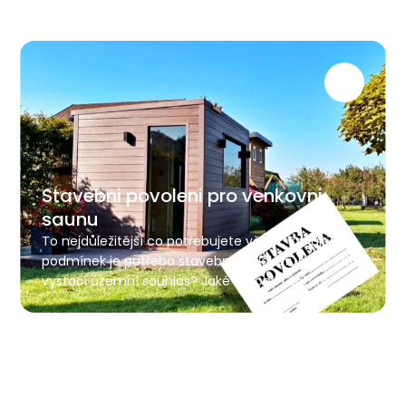
Stavebni povoleni pro venkovni
saunu
To nejdůležitější co potřebujete vědět. Za jakých
podmínek je potřeba stavební povolení, nebo kdy
vystačí územní souhlas? Jaké zákony ČR tyto
stavby řeší?