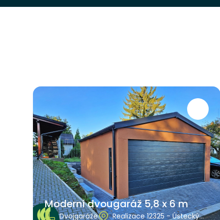
Moderní dvougaráž 5,8 x 6 m
Dvojgaráže
Realizace 12325 - Ústecký