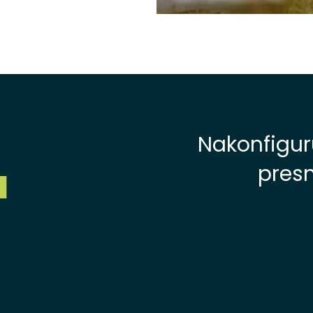
Nakonfiguru
presn
H