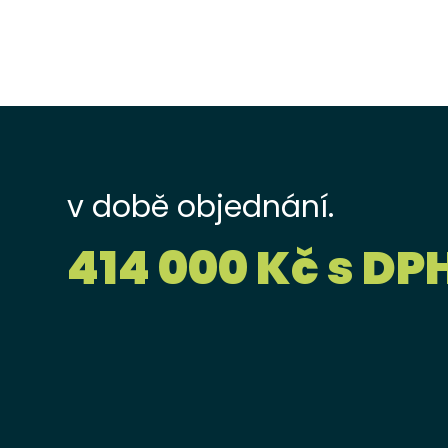
v době objednání.
414 000 Kč s DP