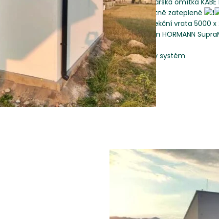
švýcarská omítka KABE
kompletně zateplené
široká sekční vrata 5000
el. pohon HÖRMANN Supra
1x dveře
okapový systém