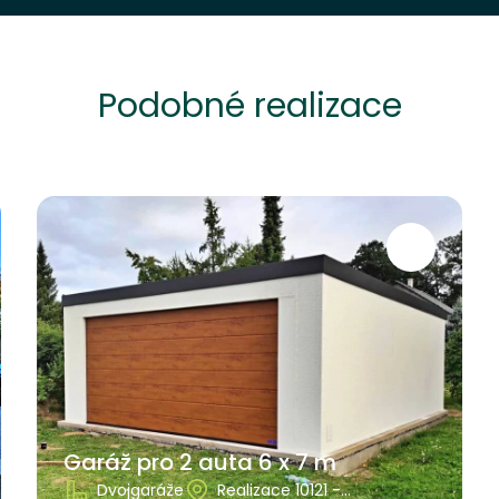
Podobné realizace
Garáž pro 2 auta 6 x 7 m
Dvojgaráže
Realizace 10121 -