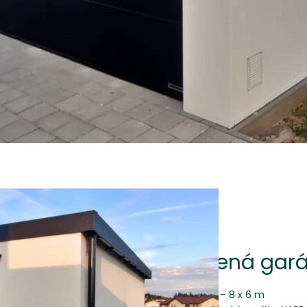
Zateplená gará
Rozměr – 8 x 6 m