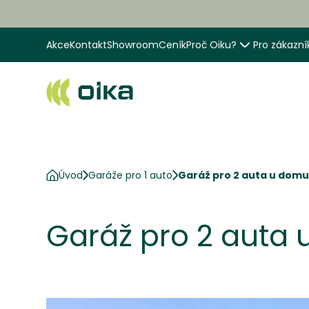
Akce
Kontakt
Showroom
Ceník
Proč Oiku?
Pro zákazní
Úvod
Garáže pro 1 auto
Garáž pro 2 auta u dom
Garáž pro 2 auta