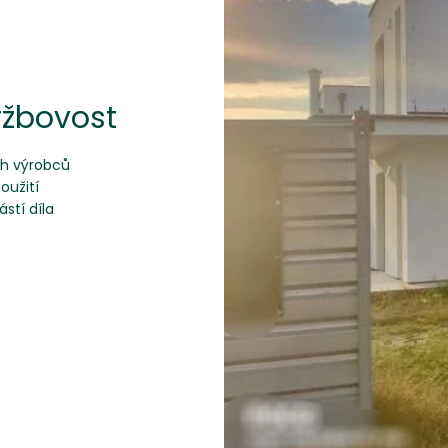
ržbovost
ch výrobců
oužití
stí díla