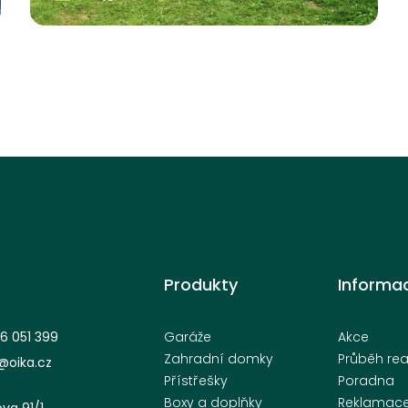
Středočeský kraj, Kolín
Produkty
Informa
6 051 399
Garáže
Akce
Zahradní domky
Průběh rea
oika.cz
Přístřešky
Poradna
Boxy a doplňky
Reklamac