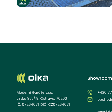
kraj
Showroom
+420 77
Moderní Garáže s.r.o.
Jirská 855/19, Ostrava, 70200
obchod@
IČ: 07264071, DIČ: CZ07264071