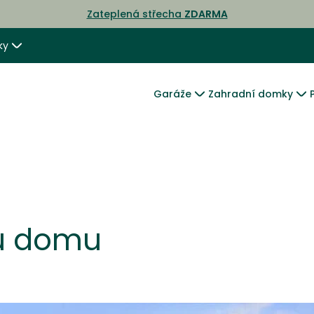
Zateplená střecha
ZDARMA
ky
Garáže
Zahradní domky
u
 u domu