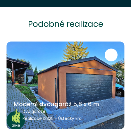
Podobné realizace
Moderní dvougaráž 5,8 x 6 m
Dvojgaráže
Realizace 12325 - Ústecký kraj