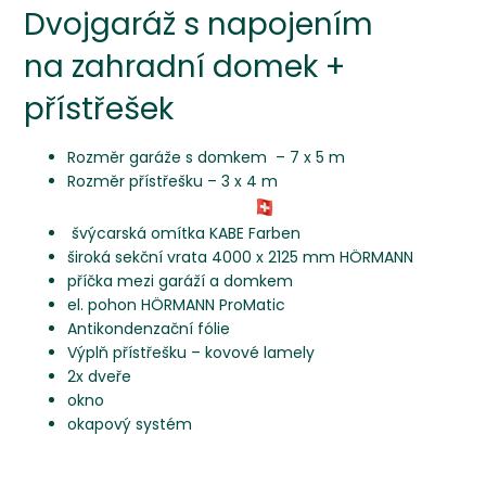
Dvojgaráž s napojením
na zahradní domek +
přístřešek
Rozměr garáže s domkem – 7 x 5 m
Rozměr přístřešku – 3 x 4 m
švýcarská omítka KABE Farben
široká sekční vrata 4000 x 2125 mm HÖRMANN
příčka mezi garáží a domkem
el. pohon HÖRMANN ProMatic
Antikondenzační fólie
Výplň přístřešku – kovové lamely
2x dveře
okno
okapový systém