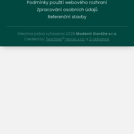
Podmínky použití webového rozhraní
Zpracování osobních údajů
Referenční stavby
Všechna práva vyhrazena 2026
Moderní Garáže s.r.o.
Ⓡ
Created by:
Teschner
group s.r.o.
a
2-advance
.