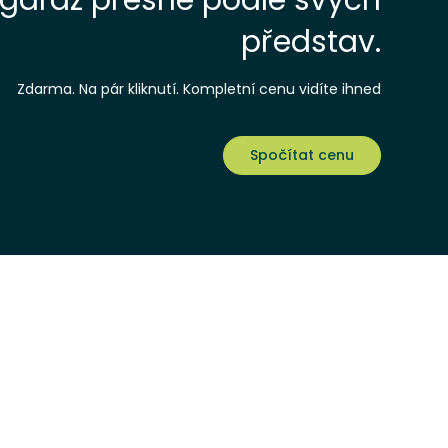
garáž přesně podle svých
představ.
Zdarma. Na pár kliknutí. Kompletní cenu vidíte ihned
Spočítat cenu