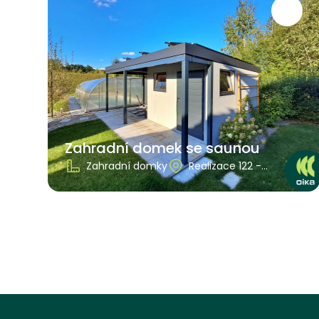
Zahradní domek se saunou
Zahradní domky
Realizace 122 -
Královehradecký kraj