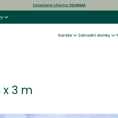
Zateplená střecha
ZDARMA
ky
Garáže
Zahradní domky
 x 3 m