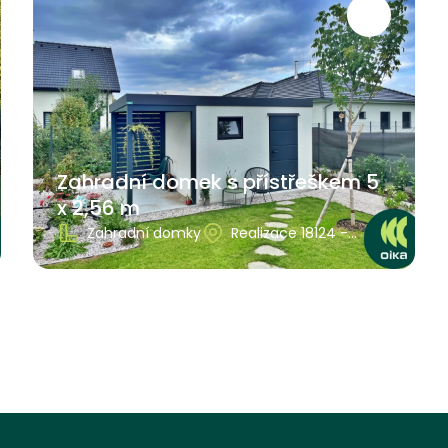
Zahradní domek s přístřeškem 5
x 2,56 m
Zahradní domky
Realizace 18124 -
Středočeský kraj