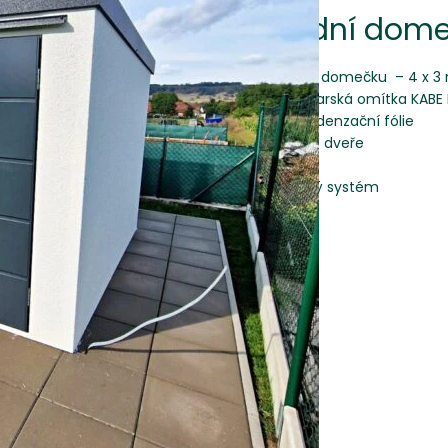
Zahradní dom
Rozměr domečku – 4 x 3
švýcarská omítka KABE
Antikondenzační fólie
ocelové dveře
okno
okapový systém