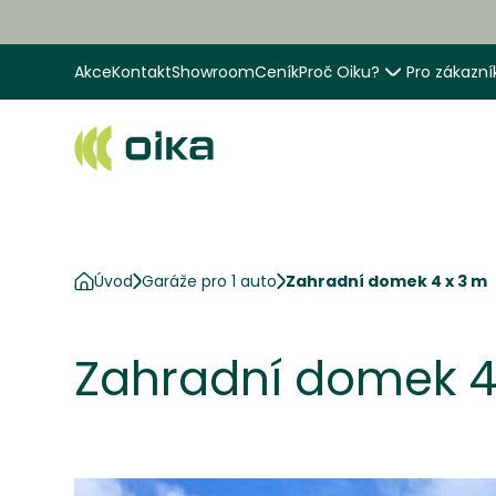
Akce
Kontakt
Showroom
Ceník
Proč Oiku?
Pro zákazní
Úvod
Garáže pro 1 auto
Zahradní domek 4 x 3 m
Zahradní domek 4