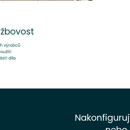
ržbovost
ch výrobců
oužití
stí díla
Nakonfiguruj