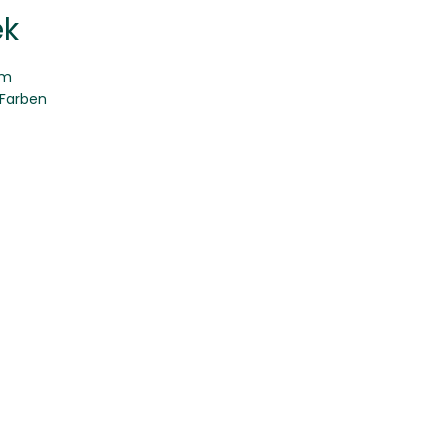
ek
 m
 Farben