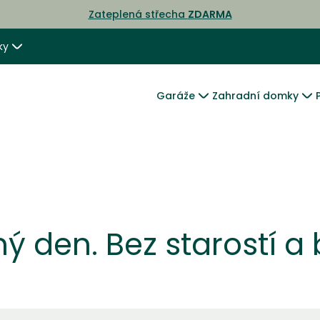
Zateplená střecha
ZDARMA
ky
Garáže
Zahradní domky
ý den. Bez starostí a