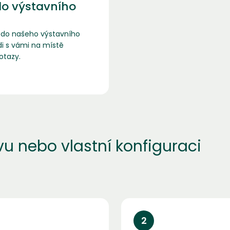
do výstavního
t do našeho výstavního
ádi s vámi na místě
otazy.
 nebo vlastní konfiguraci
2