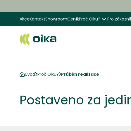
Akce
Kontakt
Showroom
Ceník
Proč Oiku?
Pro zákazní
Úvod
Proč Oiku?
Průběh realizace
Postaveno za jedin