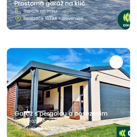
Prostorná garáž na klíč
Garáže na míru
Realizace 16724 - Slovensko
Garáž s pergolou a posezením
Garáže na míru
Realizace 6723 - Ústecký kraj