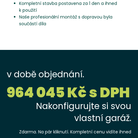
Kompletní stavba postavena za 1 den a ihned
k použití
Naše profesionální montáž s dopravou byla
součástí díla
v době objednání.
964 045 Kč s DPH
Nakonfigurujte si svou
vlastní garáž.
Zdarma. Na pár kliknutí. Kompletní cenu vidíte ihned