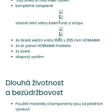
švýcarská omítka KABE Farben
kompletně zateplené
včetně čelní stěny kolem vrat a stropu
4x široká sekční vrata 3500 x 2125 mm HÖRMANN
4x el. pohon HÖRMANN ProMatic
2x dveře
okapový systém
Dlouhá životnost
a bezúdržbovost
Použité materiály a komponenty jsou od předních
výrobců