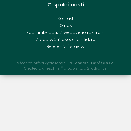
O společnosti
Kontakt
O nás
Podmínky použití webového rozhraní
Zpracování osobních údajů
Referenční stavby
Všechna práva vyhrazena 2026
Moderní Garáže s.r.o.
Ⓡ
Created by:
Teschner
group s.r.o.
a
2-advance
.