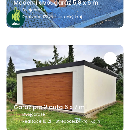
Moderní dvougaráž 5,8 x 6 m
Dvojgaráže
Realizace 12325 - Ústecký kraj
Garáž pro 2 auta 6 x 7 m
Dvojgaráže
Realizace 10121 - Středočeský kraj, Kolín