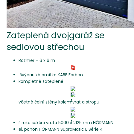
Zateplená dvojgaráž se
sedlovou střechou
Rozměr – 6 x 6 m
švýcarská omítka KABE Farben
kompletně zateplené
včetně čelní stěny kolem vrat a stropu
široká sekční vrata 5000 x 2125 mm HÖRMANN
el. pohon HÖRMANN SupraMatic E Série 4