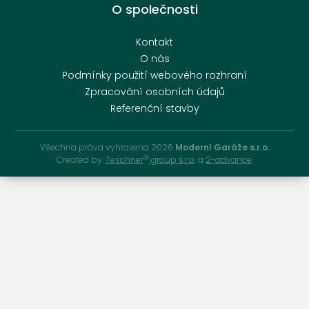
O společnosti
Kontakt
O nás
Podmínky použití webového rozhraní
Zpracování osobních údajů
Referenční stavby
Všechna práva vyhrazena 2026
Moderní Garáže s.r.o.
Ⓡ
Created by:
Teschner
group s.r.o.
a
2-advance
.