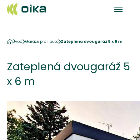
Úvod
Garáže pro 1 auto
Zateplená dvougaráž 5 x 6 m
Zateplená dvougaráž 5
x 6 m