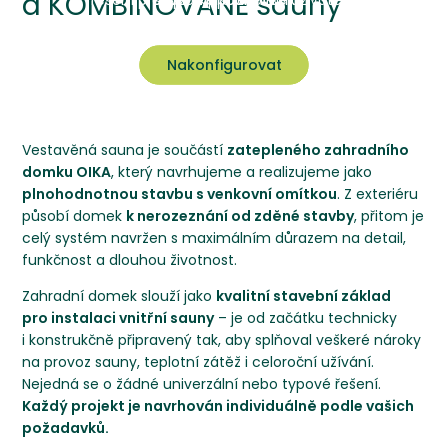
a KOMBINOVANÉ sauny
řešení pro různé preference uživatelů.
severské saunování.
teplotní podmínky.
Nakonfigurovat
Nakonfigurovat
Nakonfigurovat
Vestavěná sauna je součástí
zatepleného zahradního
domku OIKA
, který navrhujeme a realizujeme jako
plnohodnotnou stavbu s venkovní omítkou
. Z exteriéru
působí domek
k nerozeznání od zděné stavby
, přitom je
celý systém navržen s maximálním důrazem na detail,
funkčnost a dlouhou životnost.
Zahradní domek slouží jako
kvalitní stavební základ
pro instalaci vnitřní sauny
– je od začátku technicky
i konstrukčně připravený tak, aby splňoval veškeré nároky
na provoz sauny, teplotní zátěž i celoroční užívání.
Nejedná se o žádné univerzální nebo typové řešení.
Každý projekt je navrhován individuálně podle vašich
požadavků.