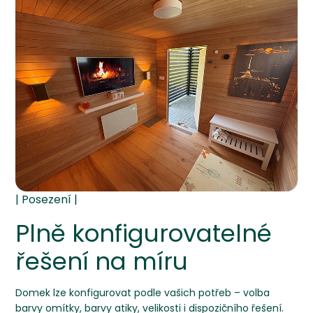
Plně konfigurovatelné
řešení na míru
Domek lze konfigurovat podle vašich potřeb – volba
barvy omítky, barvy atiky, velikosti i dispozičního řešení.