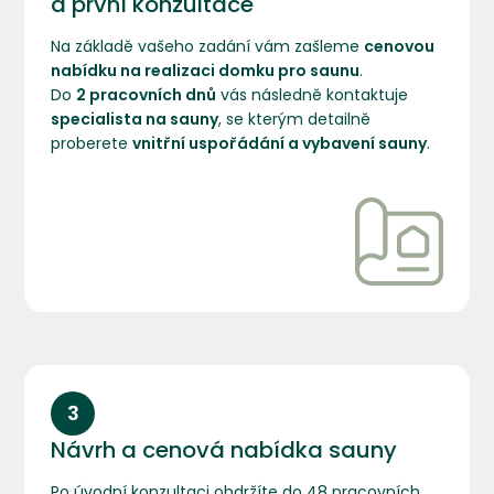
a první konzultace
Na základě vašeho zadání vám zašleme
cenovou
nabídku na realizaci domku pro saunu
.
Do
2
pracovních dnů
vás následně kontaktuje
specialista na sauny
, se kterým detailně
proberete
vnitřní uspořádání a vybavení sauny
.
3
Návrh a cenová nabídka sauny
Po úvodní konzultaci obdržíte do 48 pracovních