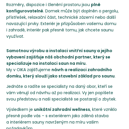
Rozměry, dispozice i členění prostoru jsou
plně
konfigurovatelné
. Domek může být doplněn o pergolu,
přístřešek, relaxační část, technické zázemí nebo další
navazující prvky. Exteriér je přizpůsoben vašemu domu
i zahradě, interiér pak přesně tomu, jak chcete saunu
využívat.
Samotnou výrobu a instalaci vnitřní sauny a jejího
vybavení zajišťuje náš obchodní partner, který se
specializuje na instalaci saun na míru.
My v OIKA zajišťujeme
návrh a realizaci zahradního
domku, který slouží jako stavební základ pro saunu
.
Jednáte a radíte se specialisty na daný obor, kteří se
vám věnují od návrhu až po realizaci. Vy jen popíšete
svou představu a naši specialisté se postarají o zbytek.
Výsledkem je
unikátní zahradní wellness
, které vzniklo
přesně podle vás – s exteriérem jako zděná stavba
a interiérem sauny navrženým na míru vašim
požadavkům.