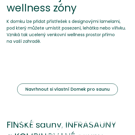
wellness zóny
K domku lze přidat přístřešek s designovými lamelami,
pod který můžete umístit posezení, lehátka nebo vířivku.
Vzniká tak ucelený venkovní wellness prostor přímo
na vaší zahradě.
Navrhnout si vlastní Domek pro saunu
Finské sauny
Infrasauny
Kombinované sauny
Tradiční suchá sauna s vysokou teplotou a nízkou
Sauna využívající infračervené záření k přímému
vlhkostí, která nabízí autentický saunový zážitek.
Sauna umožňující přepínání mezi finským a bio
ohřevu těla při nižší teplotě vzduchu. Komfortní
FINSKÉ sauny, INFRASAUNY
režimem v jednom zařízení. Poskytuje flexibilní
varianta pro uživatele, kteří preferují mírnější
Vhodná pro zákazníky, kteří preferují klasické