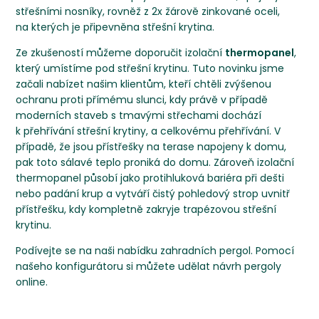
střešními nosníky, rovněž z 2x žárově zinkované oceli,
na kterých je připevněna střešní krytina.
Ze zkušeností můžeme doporučit izolační
thermopanel
,
který umístíme pod střešní krytinu. Tuto novinku jsme
začali nabízet našim klientům, kteří chtěli zvýšenou
ochranu proti přímému slunci, kdy právě v případě
moderních staveb s tmavými střechami dochází
k přehřívání střešní krytiny, a celkovému přehřívání. V
případě, že jsou přístřešky na terase napojeny k domu,
pak toto sálavé teplo proniká do domu. Zároveň izolační
thermopanel působí jako protihluková bariéra při dešti
nebo padání krup a vytváří čistý pohledový strop uvnitř
přístřešku, kdy kompletně zakryje trapézovou střešní
krytinu.
Podívejte se na naši nabídku zahradních pergol. Pomocí
našeho konfigurátoru si můžete udělat návrh pergoly
online.