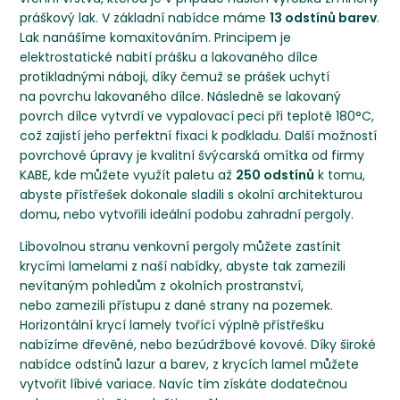
práškový lak. V základní nabídce máme
13 odstínů barev
.
Lak nanášíme komaxitováním. Principem je
elektrostatické nabití prášku a lakovaného dílce
protikladnými náboji, díky čemuž se prášek uchytí
na povrchu lakovaného dílce. Následně se lakovaný
povrch dílce vytvrdí ve vypalovací peci při teplotě 180°C,
což zajistí jeho perfektní fixaci k podkladu. Další možností
povrchové úpravy je kvalitní švýcarská omítka od firmy
KABE, kde můžete využít paletu až
250 odstínů
k tomu,
abyste přístřešek dokonale sladili s okolní architekturou
domu, nebo vytvořili ideální podobu zahradní pergoly.
Libovolnou stranu venkovní pergoly můžete zastínit
krycími lamelami z naší nabídky, abyste tak zamezili
nevítaným pohledům z okolních prostranství,
nebo zamezili přístupu z dané strany na pozemek.
Horizontální krycí lamely tvořící výplně přístřešku
nabízíme dřevěné, nebo bezúdržbové kovové. Díky široké
nabídce odstínů lazur a barev, z krycích lamel můžete
vytvořit líbivé variace. Navíc tím získáte dodatečnou