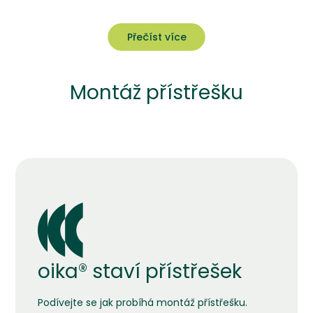
Přečíst více
Přečíst více
Montáž přístřešku
oika® staví přístřešek
Podívejte se jak probíhá montáž přístřešku.