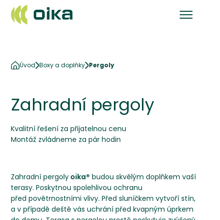
Úvod
Boxy a doplňky
Pergoly
Zahradní pergoly
Kvalitní řešení za přijatelnou cenu
Montáž zvládneme za pár hodin
Zahradní pergoly
oika®
budou skvělým doplňkem vaší
terasy. Poskytnou spolehlivou ochranu
před povětrnostními vlivy. Před sluníčkem vytvoří stín,
a v případě deště vás uchrání před kvapným úprkem