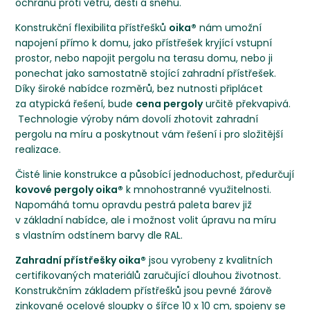
ochranu proti větru, dešti a sněhu.
Konstrukční flexibilita přístřešků
oika®
nám umožní
napojení přímo k domu, jako přístřešek kryjící vstupní
prostor, nebo napojit pergolu na terasu domu, nebo ji
ponechat jako samostatně stojící zahradní přístřešek.
Díky široké nabídce rozměrů, bez nutnosti připlácet
za atypická řešení, bude
cena pergoly
určitě překvapivá.
Technologie výroby nám dovolí zhotovit zahradní
pergolu na míru a poskytnout vám řešení i pro složitější
realizace.
Čisté linie konstrukce a působící jednoduchost, předurčují
kovové pergoly oika®
k mnohostranné využitelnosti.
Napomáhá tomu opravdu pestrá paleta barev již
v základní nabídce, ale i možnost volit úpravu na míru
s vlastním odstínem barvy dle RAL.
Zahradní přístřešky oika®
jsou vyrobeny z kvalitních
certifikovaných materiálů zaručující dlouhou životnost.
Konstrukčním základem přístřešků jsou pevné žárově
zinkované ocelové sloupky o šířce 10 x 10 cm, spojeny se