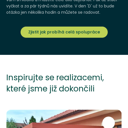
vyčkat a za pár týdnů nás uvidíte. V den 'D' už to bude
otázka jen několika hodin a můžete se radovat.
Zjistit jak probíhá celá spolupráce
Inspirujte se realizacemi,
které jsme již dokončili