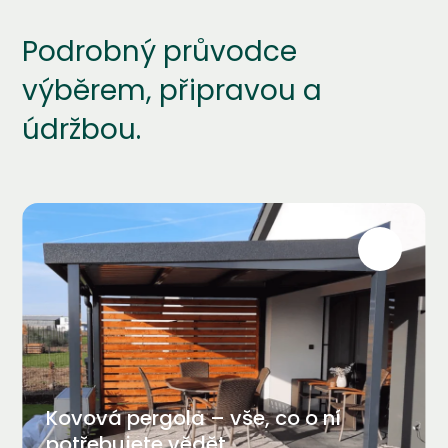
Podrobný průvodce
výběrem, připravou a
údržbou.
Kovová pergola – vše, co o ní
potřebujete vědět