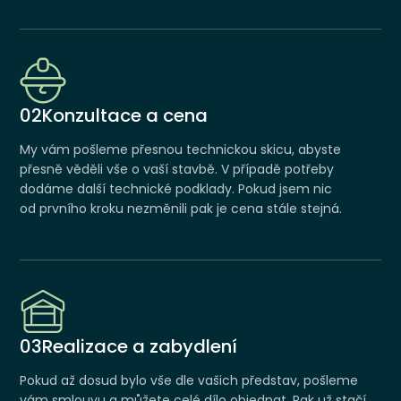
02
Konzultace a cena
My vám pošleme přesnou technickou skicu, abyste
přesně věděli vše o vaší stavbě. V případě potřeby
dodáme další technické podklady. Pokud jsem nic
od prvního kroku nezměnili pak je cena stále stejná.
03
Realizace a zabydlení
Pokud až dosud bylo vše dle vašich představ, pošleme
vám smlouvu a můžete celé dílo objednat. Pak už stačí