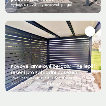
Výhody a nevýhody kovových pergol.
Kovové lamelové pergoly – nejlepší
řešení pro zahradní posezení
Jakou pergolu ale zvolit? Dnes si povíme více
o moderních kovových pergolách s lamelami.