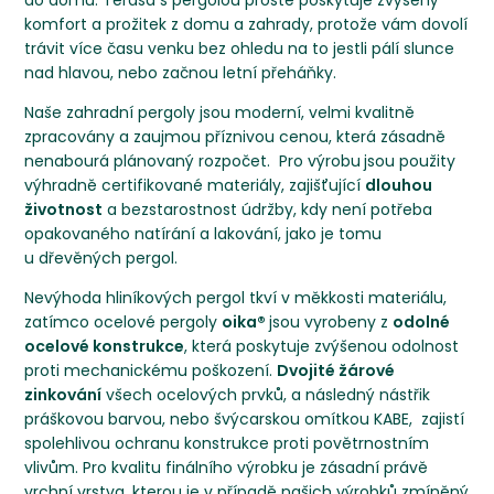
do domu. Terasa s pergolou prostě poskytuje zvýšený
komfort a prožitek z domu a zahrady, protože vám dovolí
trávit více času venku bez ohledu na to jestli pálí slunce
nad hlavou, nebo začnou letní přeháňky.
Naše zahradní pergoly jsou moderní, velmi kvalitně
zpracovány a zaujmou příznivou cenou, která zásadně
nenabourá plánovaný rozpočet. Pro výrobu
jsou použity
výhradně certifikované materiály, zajišťující
dlouhou
životnost
a bezstarostnost údržby, kdy není potřeba
opakovaného natírání a lakování, jako je tomu
u dřevěných pergol.
Nevýhoda hliníkových pergol tkví v měkkosti materiálu,
zatímco ocelové pergoly
oika®
jsou vyrobeny z
odolné
ocelové konstrukce
, která poskytuje zvýšenou odolnost
proti mechanickému poškození.
Dvojité žárové
zinkování
všech ocelových prvků, a následný nástřik
práškovou barvou, nebo švýcarskou omítkou KABE, zajistí
spolehlivou ochranu konstrukce proti povětrnostním
vlivům. Pro kvalitu finálního výrobku je zásadní právě
vrchní vrstva, kterou je v případě našich výrobků zmíněný