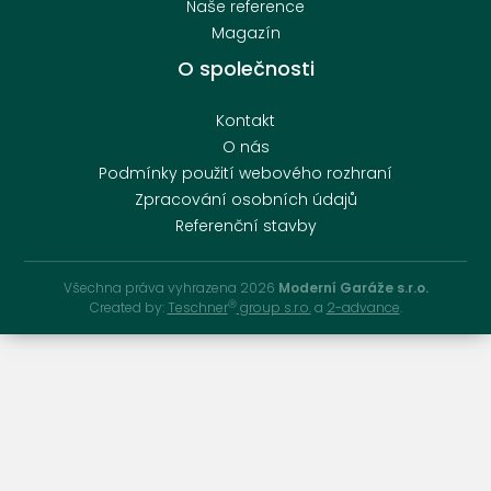
Naše reference
Magazín
O společnosti
Kontakt
O nás
Podmínky použití webového rozhraní
Zpracování osobních údajů
Referenční stavby
Všechna práva vyhrazena 2026
Moderní Garáže s.r.o.
Ⓡ
Created by:
Teschner
group s.r.o.
a
2-advance
.