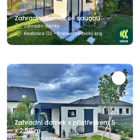
Zahradní domek se saunou
Zahradní domky
Realizace 122 - Královehradecký kraj
Zahradní domek s přístřeškem 5
x 2,56 m
Zahradní domky