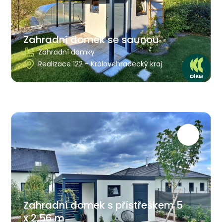
Zahradní domek se saunou
Zahradní domky
Realizace 122 - Královehradecký kraj
Zahradní domek s přístřeškem 5
x 2,56 m