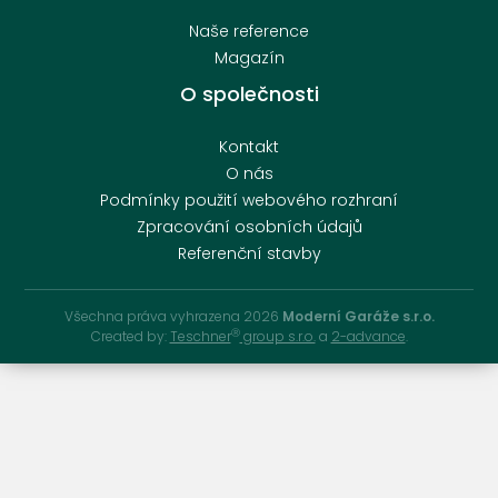
Naše reference
Magazín
O společnosti
Kontakt
O nás
Podmínky použití webového rozhraní
Zpracování osobních údajů
Referenční stavby
Všechna práva vyhrazena 2026
Moderní Garáže s.r.o.
Ⓡ
Created by:
Teschner
group s.r.o.
a
2-advance
.