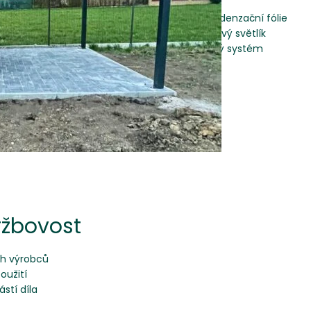
dveře
Antikondenzační fólie
designový světlík
okapový systém
ržbovost
ch výrobců
oužití
stí díla