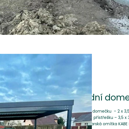
Zahradní dome
Rozměr domečku – 2 x 3,
Rozměr přístřešku – 3,5 x 
švýcarská omítka KABE