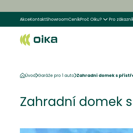
Akce
Kontakt
Showroom
Ceník
Proč Oiku?
Pro zákazní
Úvod
Garáže pro 1 auto
Zahradní domek s přístř
Zahradní domek s 