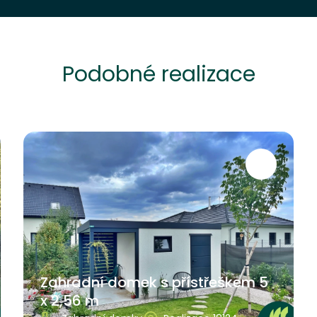
Podobné realizace
Zahradní domek s přístřeškem 5
x 2,56 m