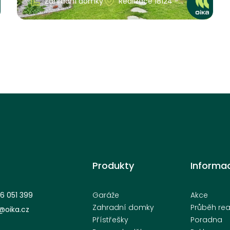
Zahradní domky
Realizace 18124 -
Středočeský kraj
Produkty
Informa
6 051 399
Garáže
Akce
Zahradní domky
Průběh rea
oika.cz
Přístřešky
Poradna