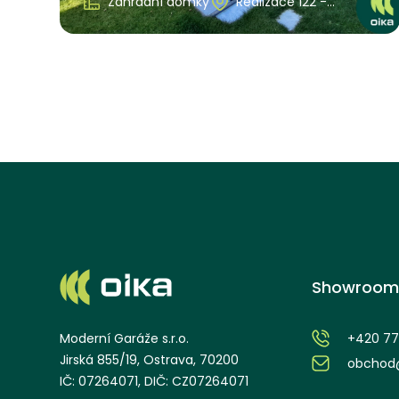
Zahradní domky
Realizace 122 -
Královehradecký kraj
Showroom
+420 77
Moderní Garáže s.r.o.
Jirská 855/19, Ostrava, 70200
obchod@
IČ: 07264071, DIČ: CZ07264071