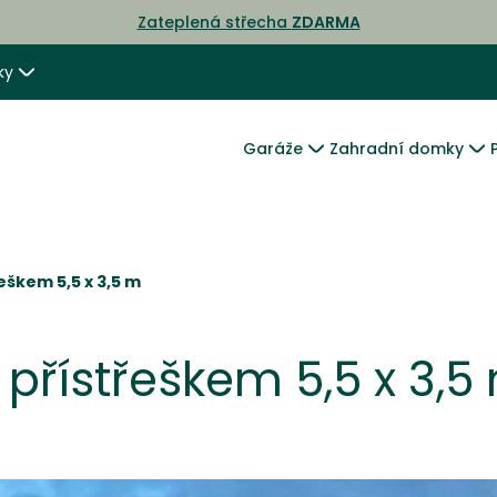
Zateplená střecha
ZDARMA
ky
Garáže
Zahradní domky
eškem 5,5 x 3,5 m
přístřeškem 5,5 x 3,5