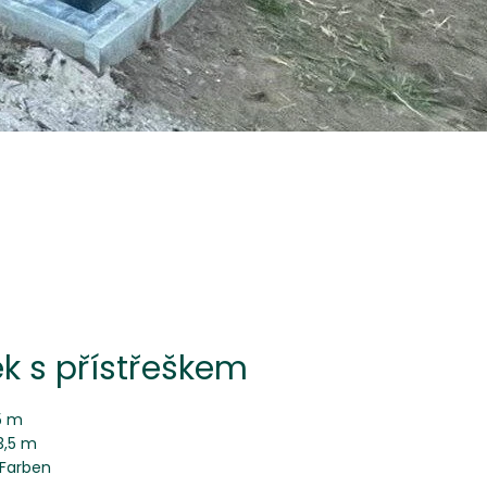
k s přístřeškem
5 m
3,5 m
 Farben