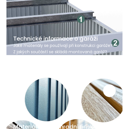
Technické informace o garáži
Jaké materiály se používají při konstrukci garáže?
Z jakých součástí se skládá montovaná garáž?
Jaké materiály se používají na střechu? Jak se
instalují dveře, okna a světlíky v garáži a proč je
důležité správně je ukotvit?
Materiály pro zahradní finské