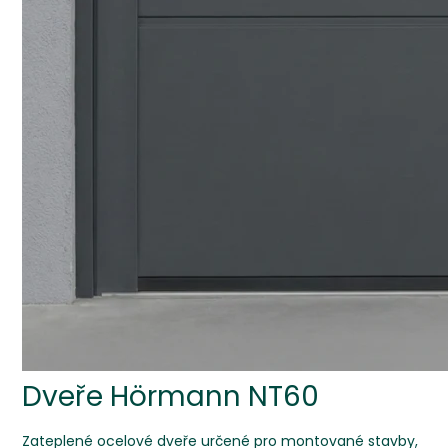
Dveře Hörmann NT60
Zateplené ocelové dveře určené pro montované stavby,