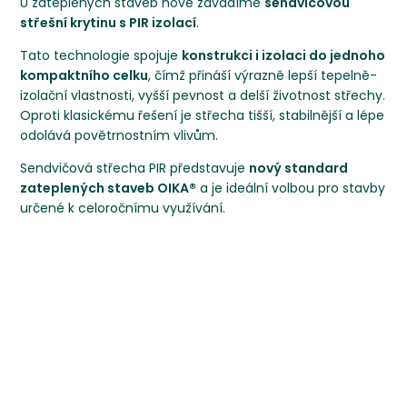
U zateplených staveb nově zavádíme
sendvičovou
střešní krytinu s PIR izolací
.
Tato technologie spojuje
konstrukci i izolaci do jednoho
kompaktního celku
, čímž přináší výrazně lepší tepelně-
izolační vlastnosti, vyšší pevnost a delší životnost střechy.
Oproti klasickému řešení je střecha tišší, stabilnější a lépe
odolává povětrnostním vlivům.
Sendvičová střecha PIR představuje
nový standard
zateplených staveb OIKA®
a je ideální volbou pro stavby
určené k celoročnímu využívání.