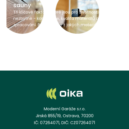
sauny
Tři klíčové faktory, které jsou pro životnost sauny
nezbytné - konstrukce, kvalita materiálů a jejich
zpracování. Podívejte se z jakých materiálů jsou
naše sauny vyrobeny.
Moderní Garáže s.r.o.
Jirská 855/19, Ostrava, 70200
IČ: 07264071, DIČ: CZ07264071