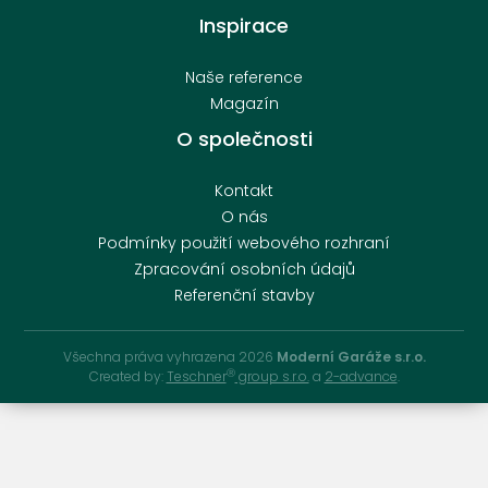
Inspirace
Naše reference
Magazín
O společnosti
Kontakt
O nás
Podmínky použití webového rozhraní
Zpracování osobních údajů
Referenční stavby
Všechna práva vyhrazena 2026
Moderní Garáže s.r.o.
Ⓡ
Created by:
Teschner
group s.r.o.
a
2-advance
.