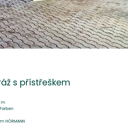
áž s přístřeškem
5 m
 Farben
5 mm HÖRMANN