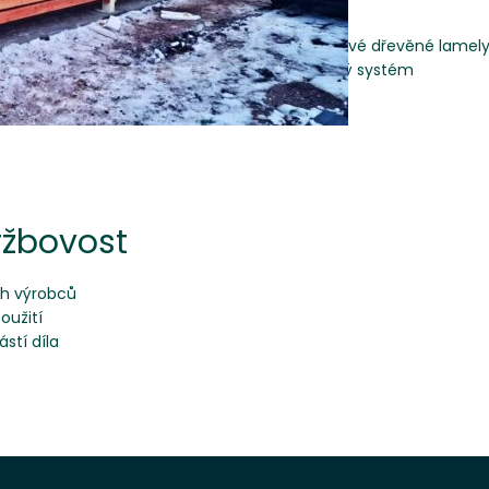
okno
designové dřevěné lamely 
okapový systém
ržbovost
ch výrobců
oužití
stí díla