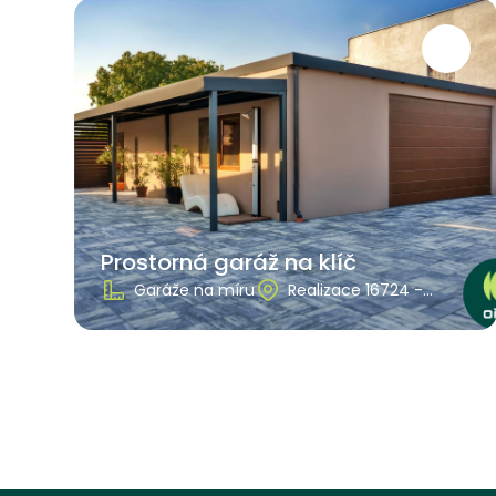
Prostorná garáž na klíč
Garáže na míru
Realizace 16724 -
Slovensko