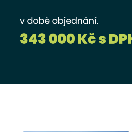
v době objednání.
343 000 Kč s DP