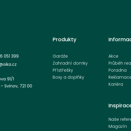
Produkty
Informa
6 051 399
Garáže
Akce
Zahradní domky
Průběh rea
oika.cz
Přístřešky
Poradna
Boxy a doplňky
Reklamac
ova 91/1
Kariéra
– Svinov, 721 00
Inspirac
Naše refe
Magazín