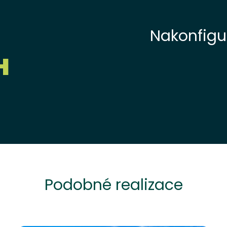
Nakonfigur
H
Podobné realizace