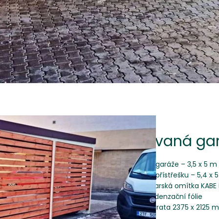
Montovaná gar
rozměr garáže – 3,5 x 5 m
rozměr přístřešku – 5,4 x 
švýcarská omítka KABE
antikondenzační fólie
sekční vrata 2375 x 212
dveře