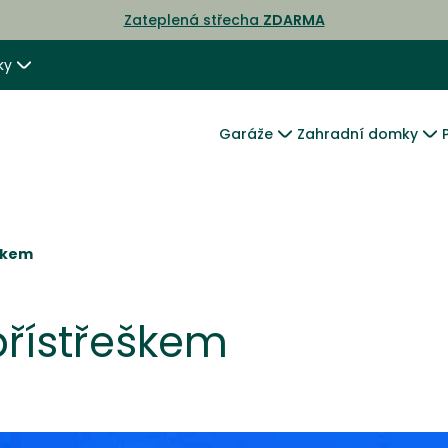
Zateplená střecha
ZDARMA
ky
Garáže
Zahradní domky
eškem
přístřeškem