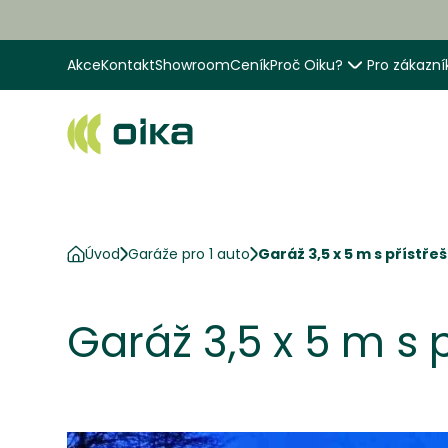
Akce
Kontakt
Showroom
Ceník
Proč Oiku?
Pro zákazní
Úvod
Garáže pro 1 auto
Garáž 3,5 x 5 m s přístř
Garáž 3,5 x 5 m s 