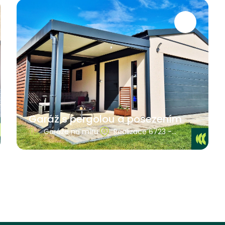
Garáž s pergolou a posezením
Garáže na míru
Realizace 6723 -
Ústecký kraj