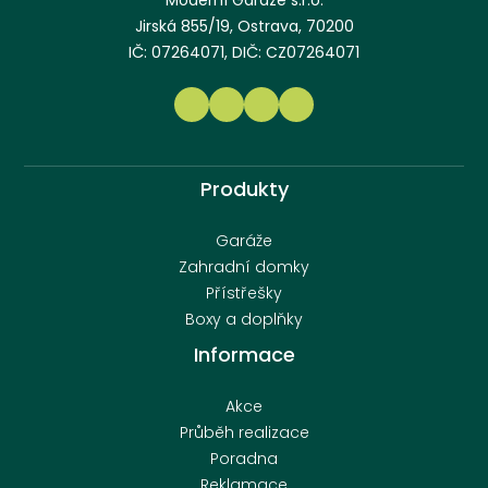
Moderní Garáže s.r.o.
Jirská 855/19, Ostrava, 70200
IČ: 07264071, DIČ: CZ07264071
Produkty
Garáže
Zahradní domky
Přístřešky
Boxy a doplňky
Informace
Akce
Průběh realizace
Poradna
Reklamace