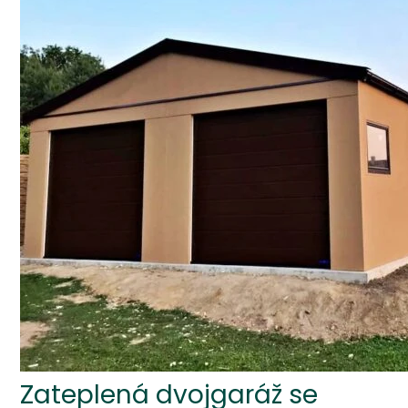
Zateplená dvojgaráž se