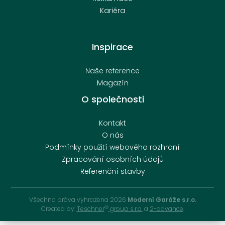
Kariéra
Inspirace
Naše reference
Magazín
O společnosti
Kontakt
O nás
Podmínky použití webového rozhraní
Zpracování osobních údajů
Referenční stavby
Všechna práva vyhrazena 2026
Moderní Garáže s.r.o.
Ⓡ
Created by:
Teschner
group s.r.o.
a
2-advance
.