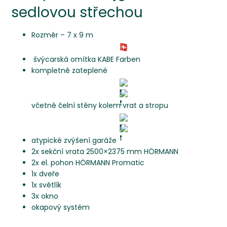
sedlovou střechou
Rozměr – 7 x 9 m
švýcarská omítka KABE Farben
kompletně zateplené
včetně čelní stěny kolem vrat a stropu
atypické zvýšení garáže
2x sekční vrata 2500×2375 mm HÖRMANN
2x el. pohon HÖRMANN Promatic
1x dveře
1x světlík
3x okno
okapový systém