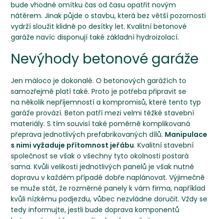
bude vhodné omítku čas od času opatřit novým
nátěrem. Jinak půjde o stavbu, která bez větší pozornosti
vydrží sloužit klidně po desítky let. Kvalitní betonové
garáže navíc disponují také základní hydroizolací.
Nevýhody betonové garáže
Jen máloco je dokonalé. O betonových garážích to
samozřejmě platí také. Proto je potřeba připravit se
na několik nepříjemností a kompromisů, které tento typ
garáže provází. Beton patří mezi velmi těžké stavební
materiály. S tím souvisí také poměrně komplikovaná
přeprava jednotlivých prefabrikovaných dílů.
Manipulace
s nimi vyžaduje přítomnost jeřábu
. Kvalitní stavební
společnost se však o všechny tyto okolnosti postará
sama. Kvůli velikosti jednotlivých panelů je však nutné
dopravu v každém případě dobře naplánovat. Výjimečně
se muže stát, že rozměrné panely k vám firma, například
kvůli nízkému podjezdu, vůbec nezvládne doručit. Vždy se
tedy informujte, jestli bude doprava komponentů