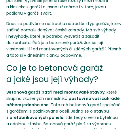
postavit
. Vysvětlili jsme si také
rozdíly mezi mobilní
a klasickou garáží
a jasno už máme i v tom,
jakou
podlahu v garáži zvolit
.
Dnes se podíváme na trochu netradiční typ garáže, který
začíná pomalu dobývat české zahrady. Má své výhody
i nevýhody, které je potřeba vysvětlit a zasadit
do kontextu. Řeč je o betonové garáži. Jak se její
vlastnosti liší od montovaných či zděných garáží? Přesně
a toto si v dnešním článku odpovíme.
Co je to betonová garáž
a jaké jsou její výhody?
Betonová garáž
patří mezi montované stavby
, které
skupina zkušených řemeslníků
postaví na vaší zahradě
během jednoho dne
. Toto má betonová garáž společné
s garážemi s pozinkované oceli. Jedná se o
stavbu
z prefabrikovaných panelů
. Jde tedy o velmi bytelnou
a odolnou stavbu. Betonová garáž platí za výbornou