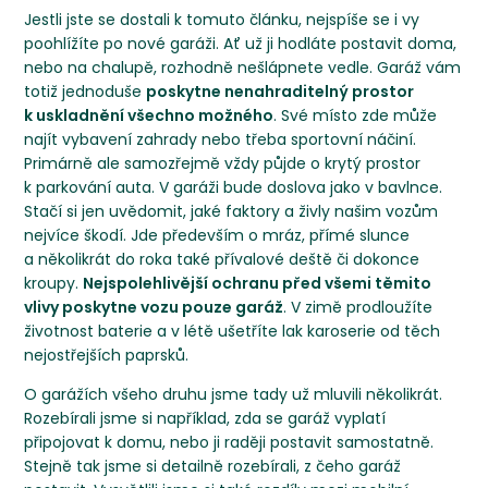
Jestli jste se dostali k tomuto článku, nejspíše se i vy
poohlížíte po nové garáži. Ať už ji hodláte postavit doma,
nebo na chalupě, rozhodně nešlápnete vedle. Garáž vám
totiž jednoduše
poskytne nenahraditelný prostor
k uskladnění všechno možného
. Své místo zde může
najít vybavení zahrady nebo třeba sportovní náčiní.
Primárně ale samozřejmě vždy půjde o krytý prostor
k parkování auta. V garáži bude doslova jako v bavlnce.
Stačí si jen uvědomit, jaké faktory a živly našim vozům
nejvíce škodí. Jde především o mráz, přímé slunce
a několikrát do roka také přívalové deště či dokonce
kroupy.
Nejspolehlivější ochranu před všemi těmito
vlivy poskytne vozu pouze garáž
. V zimě prodloužíte
životnost baterie a v létě ušetříte lak karoserie od těch
nejostřejších paprsků.
O garážích všeho druhu jsme tady už mluvili několikrát.
Rozebírali jsme si například, zda se
garáž vyplatí
připojovat k domu
, nebo ji raději postavit samostatně.
Stejně tak jsme si detailně rozebírali,
z čeho garáž