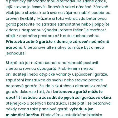
a prakticky plnohodnotnou alternativu ke zděné garáži,
jejíž stavba je časově i finančně velmi náročná. Zároveň
však jde o stavbu, která svému zájemci nabízí obdobnou
úroveň flexibility. Můžete si totiž vybrat, zda betonovou
garáž postavíte na zahradě samostatně nebo ji připojíte
k domu. Nespornou výhodou tohoto řešení je možnost
přejít z obytného prostoru až k autu suchou nohou.
Přístavba zděné garáže k domu je zároveň neúměrně
náročná
. U betonové alternativy to může být o něco
jednodušší.
Stejně tak je možné nechat si na zahradě postavit
z betonu rovnou dvougaráž. Problémem nejsou
ani složitější nebo atypické varianty uzpůsobení garáže,
zapuštění konstrukce do svahu nebo stavba patrové
betonové garáže. Že jde o skutečnou alternativu zděné
garáže dokazuje fakt, že i
betonovou garáž můžete
opatřit fasádou a zasadit do jejich zdí garážová okna
.
Stejně jako u zděných konstrukcí, i zde platí, že betonová,
někdy zvaná také panelová garáž,
vyžaduje jen
minimální údržbu
. Především z estetického hlediska