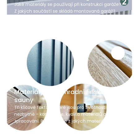
Jaké materiály se používají při konstrukci garáže?
Z jakých součástí se skládá montovaná garáž?
Jaké materiály se používají na střechu? Jak se
instalují dveře, okna a světlíky v garáži a proč je
důležité správně je ukotvit?
Materiály pro zahradní finské
sauny
Tři klíčové faktory, které jsou pro životnost sauny
nezbytné - konstrukce, kvalita materiálů a jejich
zpracování. Podívejte se z jakých materiálů jsou
naše sauny vyrobeny.