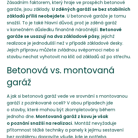
Zásadním faktorem, který hraje ve prospěch betonové
garáže, jsou základy.
U zděných garáží se bez stabilních
základů příliš neobejdete
. U betonové garáže je tomu
snažší. To je také hlavní důvod, proč je zděná garáž
v konečném důsledku finančně náročnější.
Betonové
garáže se usazují na dva základové pásy
, jejichž
realizace je jednodušší než v případě základové desky.
Jejich přípravu můžete zvládnou svépomoci nebo si
stavbu nechat vyhotovit na klíč od základů až po střechu.
Betonová vs. montovaná
garáž
A jak si betonová garáž vede ve srovnání
s montovanou
garáží z pozinkované oceli
? V obou případech jde
o stavby, které mohou být zkompletovány během
jednoho dne.
Montovaná garáž z kovu je však
o poznání snažší na realizaci.
Montáž nevyžaduje
přítomnost těžké techniky a panely k jejímu sestavení
bez problému dopravíte všude, kde je potřeba.