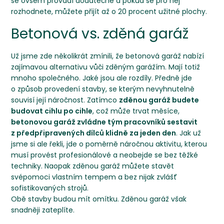
se ovšem provádí dodatečně a pokud se pro něj
rozhodnete, můžete přijít až o 20 procent užitné plochy.
Betonová vs. zděná garáž
Už jsme zde několikrát zmínili, že betonová garáž nabízí
zajímavou alternativu vůči zděným garážím. Mají totiž
mnoho společného. Jaké jsou ale rozdíly. Předně jde
o způsob provedení stavby, se kterým nevyhnutelně
souvisí její náročnost. Zatímco
zděnou garáž budete
budovat cihlu po cihle
, což může trvat měsíce,
betonovou garáž zvládne tým pracovníků sestavit
z předpřipravených dílců klidně za jeden den
. Jak už
jsme si ale řekli, jde o poměrně náročnou aktivitu, kterou
musí provést profesionálové a neobejde se bez těžké
techniky. Naopak zděnou garáž můžete stavět
svépomoci vlastním tempem a bez nijak zvlášť
sofistikovaných strojů.
Obě stavby budou mít omítku. Zděnou garáž však
snadněji zateplíte.