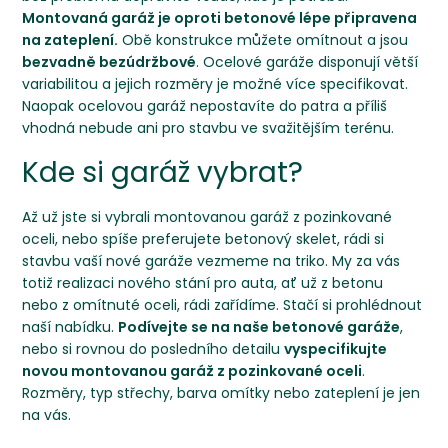
Montovaná garáž je oproti betonové lépe připravena
na zateplení.
Obě konstrukce můžete omítnout a jsou
bezvadně bezúdržbové
. Ocelové garáže disponují větší
variabilitou a jejich rozměry je možné více specifikovat.
Naopak ocelovou garáž nepostavíte do patra a příliš
vhodná nebude ani pro stavbu ve svažitějším terénu.
Kde si garáž vybrat?
Až už jste si vybrali montovanou garáž z pozinkované
oceli, nebo spíše preferujete betonový skelet, rádi si
stavbu vaší nové garáže vezmeme na triko. My za vás
totiž realizaci nového stání pro auta, ať už z betonu
nebo z omítnuté oceli, rádi zařídíme. Stačí si prohlédnout
naší nabídku.
Podívejte se na
naše betonové garáže
,
nebo si rovnou do posledního detailu
vyspecifikujte
novou montovanou garáž z pozinkované oceli
.
Rozměry, typ střechy, barva omítky nebo zateplení je jen
na vás.