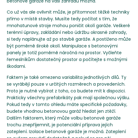
betonové garáže na vaši zahradu možná.
Co už vás ale ovlivnit může, je přítomnost těžké techniky
přímo v místě stavby. Musíte tedy počítat s tím, že
mnohatunové stroje mohou poničit okolí garáže. Veškeré
terénní úpravy, zakládání nebo údržbu okrasné zahrady,
si tedy naplánujte až po stavbě garáže. A postiženo může
být poměrně široké okolí. Manipulace s betonovými
panely je totiž poměrně náročná na prostor. Vyčleňte
řemeslníkům dostatečný prostor a počítejte s možnými
škodami.
Faktem je také omezena variabilita jednotlivých dílů. Ty
se vyrábějí pouze v určitých rozměrech a provedeních.
Proto je nutné vybírat z toho, co budete mít k dispozici.
Prakticky všechny prefabrikáty pak mají společnou výšku.
Pokud tedy v tomto ohledu máte specifické požadavky,
budete vhodnou betonovou garáž hledat jen ztěží.
Dalším faktorem, který může volbu betonové garáže
trochu znepříjemnit, je potenciální příprava jejích
zateplení. Izolace betonové garáže je možná. Zateplení