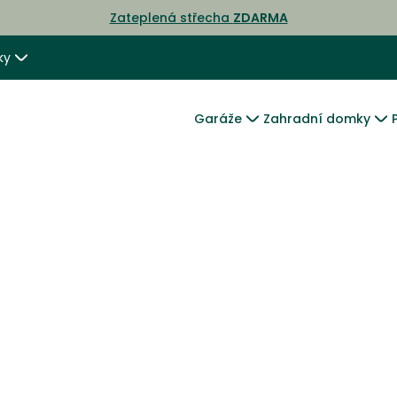
Zateplená střecha
ZDARMA
ky
Garáže
Zahradní domky