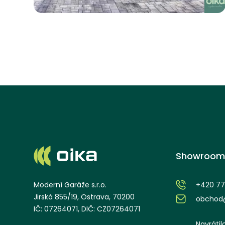
Moravskoslezský kraj
Showroom
+420 77
Moderní Garáže s.r.o.
Jirská 855/19, Ostrava, 70200
obchod@
IČ: 07264071, DIČ: CZ07264071
Navrátil