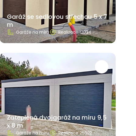
Garáž se sedlovou střechou 5 x 7
m
Garáže na míru
Realizace 12024 -
Jihomoravský kraj
Zateplená dvojgaráž na míru 9,5
x 8 m
Garáže na míru
Realizace 25622 -