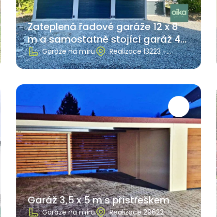
Zateplená řadové garáže 12 x 8
m a samostatně stojící garáž 4
x 8 m
Garáže na míru
Realizace 13223 -
Ostrava
Garáž 3,5 x 5 m s přístřeškem
Garáže na míru
Realizace 29622 -