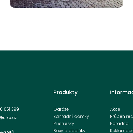
Stará Paka,
Královohradecký kraj
Produkty
Informa
6 051 399
Garáže
Akce
Zahradní domky
Průběh rea
oika.cz
Přístřešky
Poradna
Boxy a doplňky
Reklamac
ova 91/1