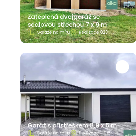
Zateplená dvojgaráž se
sedlovou střechou 7 x 9 m
Garáže na míru
Realizace 823 -
Středočeský kraj
Garáž s přístřeškem 8,9 x 5 m
Garáže na míru
Realizace - 9124 -