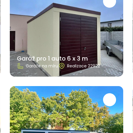
Garáž pro 1 auto 6 x 3 m
Garáže na míru
Realizace 22922 -
Pardubický kraj, Dašice