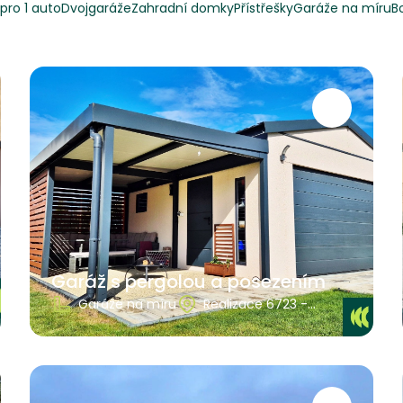
pro 1 auto
Dvojgaráže
Zahradní domky
Přístřešky
Garáže na míru
B
Garáž s pergolou a posezením
Garáže na míru
Realizace 6723 -
Ústecký kraj