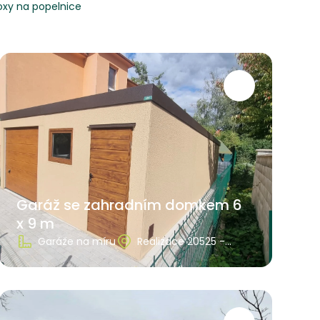
oxy na popelnice
Garáž se zahradním domkem 6
x 9 m
Garáže na míru
Realizace 20525 -
Zlínský kraj