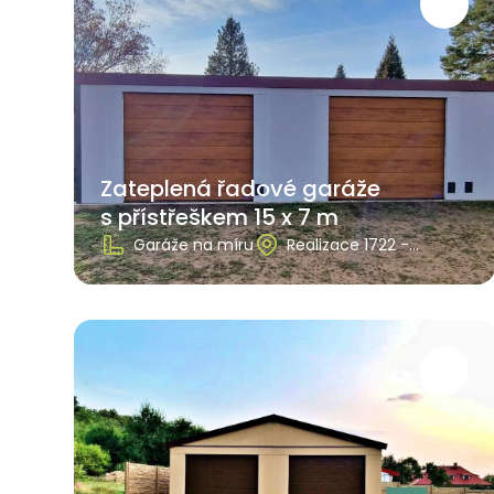
Zateplená řadové garáže
s přístřeškem 15 x 7 m
Garáže na míru
Realizace 1722 -
Plzeňský kraj, Plzeň