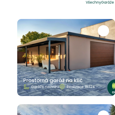
Všechny
Garáže 
Prostorná garáž na klíč
Garáže na míru
Realizace 16724 -
Slovensko